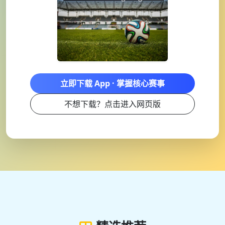
立即下载 App · 掌握核心赛事
不想下载？点击进入网页版