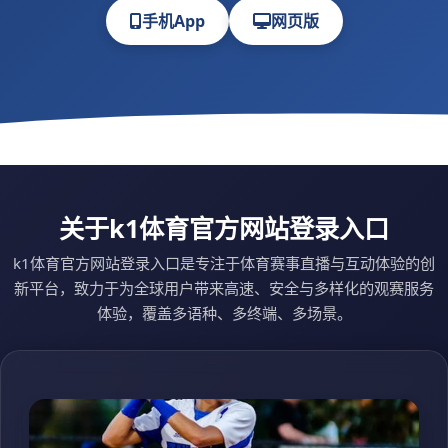
手机App
网页版
关于k1体育官方网站登录入口
k1体育官方网站登录入口是专注于体育赛事直播与互动体验的创
新平台，致力于为全球用户带来高速、安全与多样化的观赛服务
体验，覆盖多语种、多终端、多场景。