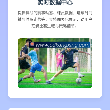
实时数据中心
提供详尽的赛事动态、球员数据、进球时间
轴与胜负走势等，支持图表化展示，助用户
理解比赛进程与策略细节。