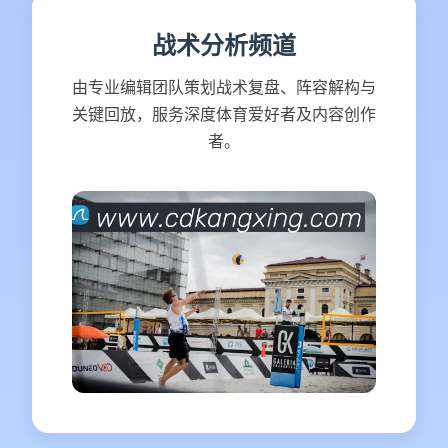
战术分析频道
由专业编辑团队策划战术复盘、阵容解构与
关键回放，服务深度体育爱好者及内容创作
者。