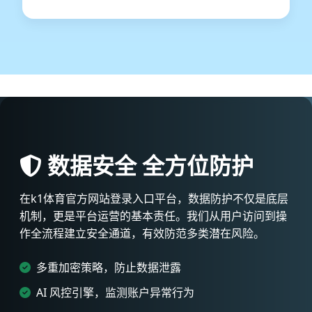
数据安全 全方位防护
在k1体育官方网站登录入口平台，数据防护不仅是底层
机制，更是平台运营的基本责任。我们从用户访问到操
作全流程建立安全通道，有效防范多类潜在风险。
多重加密策略，防止数据泄露
AI 风控引擎，监测账户异常行为